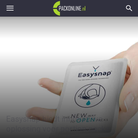
Easysnap biedt innovatieve
oplossing voor portion packs