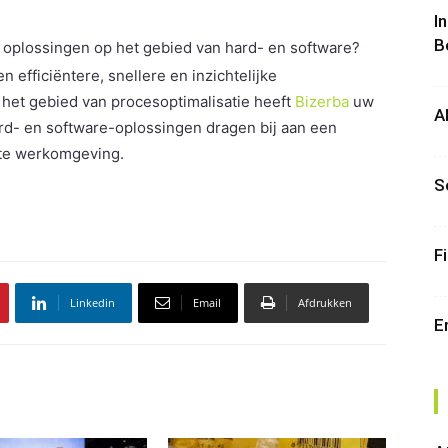
I
B
 oplossingen op het gebied van hard- en software?
 efficiëntere, snellere en inzichtelijke
 het gebied van procesoptimalisatie heeft
Bizerba
uw
A
ard- en software-oplossingen dragen bij aan een
ënte werkomgeving.
S
F
Linkedin
Email
Afdrukken
E