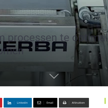
m processen te optimal
komen
Linkedin
Email
Afdrukken