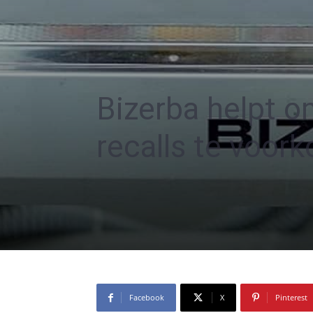
Bizerba helpt o
recalls te voor
Facebook
X
Pinterest