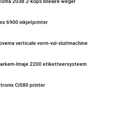
toma 203B 2-kops lineaire weger
inx 6900 inkjetprinter
ovema verticale vorm-vul-sluitmachine
arkem-Imaje 2200 etiketteersysteem
itronix Ci580 printer