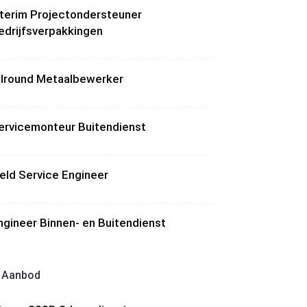
nterim Projectondersteuner
edrijfsverpakkingen
llround Metaalbewerker
ervicemonteur Buitendienst
ield Service Engineer
ngineer Binnen- en Buitendienst
Aanbod