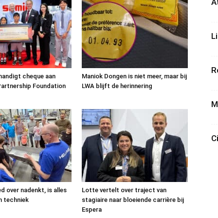
A
L
R
handigt cheque aan
Maniok Dongen is niet meer, maar bij
artnership Foundation
LWA blijft de herinnering
M
C
ed over nadenkt, is alles
Lotte vertelt over traject van
n techniek
stagiaire naar bloeiende carrière bij
Espera