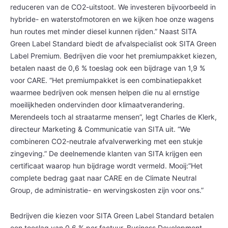
reduceren van de CO2-uitstoot. We investeren bijvoorbeeld in
hybride- en waterstofmotoren en we kijken hoe onze wagens
hun routes met minder diesel kunnen rijden.” Naast SITA
Green Label Standard biedt de afvalspecialist ook SITA Green
Label Premium. Bedrijven die voor het premiumpakket kiezen,
betalen naast de 0,6 % toeslag ook een bijdrage van 1,9 %
voor CARE. “Het premiumpakket is een combinatiepakket
waarmee bedrijven ook mensen helpen die nu al ernstige
moeilijkheden ondervinden door klimaatverandering.
Merendeels toch al straatarme mensen”, legt Charles de Klerk,
directeur Marketing & Communicatie van SITA uit. “We
combineren CO2-neutrale afvalverwerking met een stukje
zingeving.” De deelnemende klanten van SITA krijgen een
certificaat waarop hun bijdrage wordt vermeld. Mooij:”Het
complete bedrag gaat naar CARE en de Climate Neutral
Group, de administratie- en wervingskosten zijn voor ons.”
Bedrijven die kiezen voor SITA Green Label Standard betalen
een toeslag van 0,6 % per factuur. Business Development