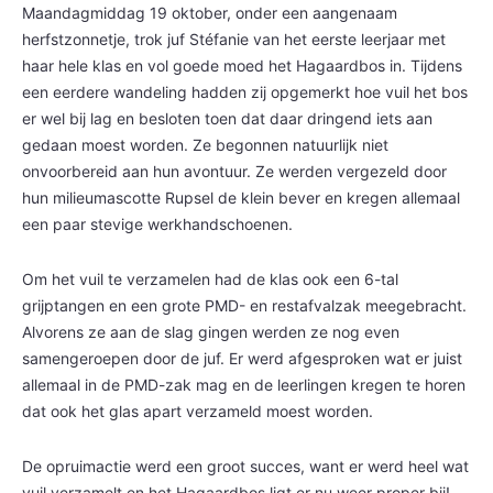
Maandagmiddag 19 oktober, onder een aangenaam
herfstzonnetje, trok juf Stéfanie van het eerste leerjaar met
haar hele klas en vol goede moed het Hagaardbos in. Tijdens
een eerdere wandeling hadden zij opgemerkt hoe vuil het bos
er wel bij lag en besloten toen dat daar dringend iets aan
gedaan moest worden. Ze begonnen natuurlijk niet
onvoorbereid aan hun avontuur. Ze werden vergezeld door
hun milieumascotte Rupsel de klein bever en kregen allemaal
een paar stevige werkhandschoenen.
Om het vuil te verzamelen had de klas ook een 6-tal
grijptangen en een grote PMD- en restafvalzak meegebracht.
Alvorens ze aan de slag gingen werden ze nog even
samengeroepen door de juf. Er werd afgesproken wat er juist
allemaal in de PMD-zak mag en de leerlingen kregen te horen
dat ook het glas apart verzameld moest worden.
De opruimactie werd een groot succes, want er werd heel wat
vuil verzamelt en het Hagaardbos ligt er nu weer proper bij!