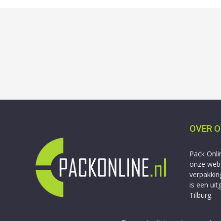
OVER 
Pack Onli
onze webs
verpakkin
is een ui
Tilburg.