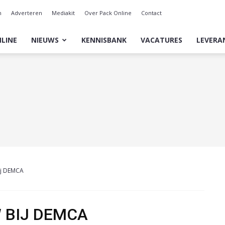
n
Adverteren
Mediakit
Over Pack Online
Contact
LINE
NIEUWS
KENNISBANK
VACATURES
LEVERA
 bij DEMCA
W BIJ DEMCA