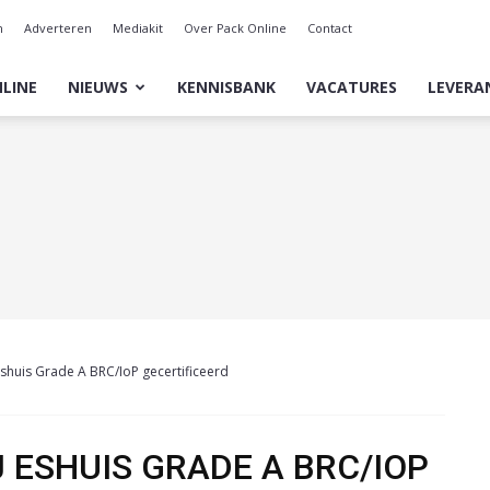
n
Adverteren
Mediakit
Over Pack Online
Contact
LINE
NIEUWS
KENNISBANK
VACATURES
LEVERA
shuis Grade A BRC/IoP gecertificeerd
 ESHUIS GRADE A BRC/IOP