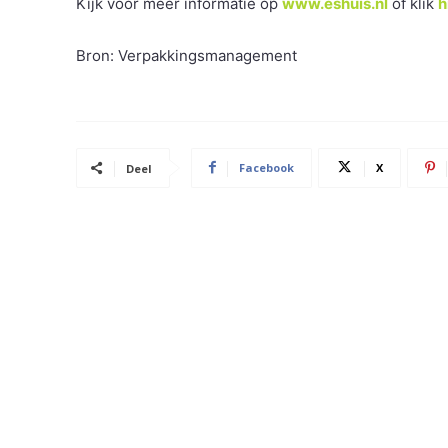
Kijk voor meer informatie op
www.eshuis.nl
of klik
h
Bron: Verpakkingsmanagement
Facebook
X
Deel