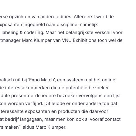
verse opzichten van andere edities. Allereerst werd de
xposanten ingedeeld naar discipline, namelijk
abeling & codering. Maar het belangrijkste verschil voor
ctmanager Marc Klumper van VNU Exhibitions toch wel de
tisch uit bij ‘Expo Match’, een systeem dat het online
n de interessekenmerken die de potentiële bezoeker
odule presenteerde iedere bezoeker vervolgens een lijst
on worden verfijnd. Dit leidde er onder andere toe dat
nteressante exposanten en producten die daarvoor
t bedrijf langsgaan, maar men kon ook al vooraf contact
rs maken”, aldus Marc Klumper.