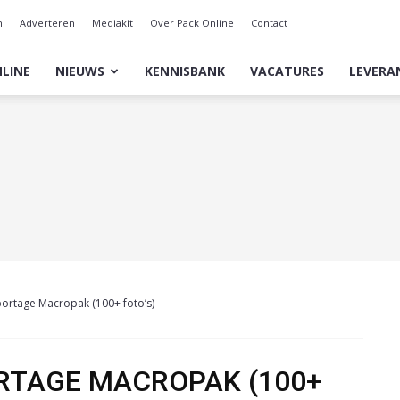
n
Adverteren
Mediakit
Over Pack Online
Contact
LINE
NIEUWS
KENNISBANK
VACATURES
LEVERA
portage Macropak (100+ foto’s)
RTAGE MACROPAK (100+