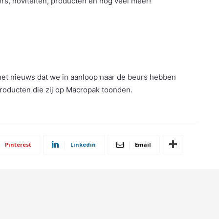
rs, noviteiten, producten en nog veel meer!
het nieuws dat we in aanloop naar de beurs hebben
roducten die zij op Macropak toonden.
Pinterest
Linkedin
Email