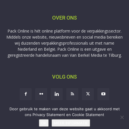
OVER ONS
Pack Online is hét online platform voor de verpakkingssector.
Middels onze website, nieuwsbrieven en social media bereiken
wij duizenden verpakkingsprofessionals uit met name
Nederland en België. Pack Online is een uitgave en
geregistreerde handelsnaam van Van Berkel Media te Tilburg.
VOLG ONS
Door gebruik te maken van deze website gaat u akkoord met
ons Privacy Statement en Cookie Statement
Aanmelden
Adverteren
Privacy
Contact
OK
MEER INFORMATIE
Copyright © 2009-2026 Van Berkel Media