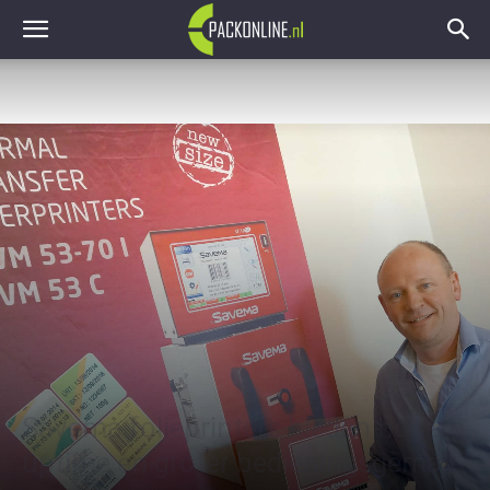
Savema folieprinters bieden hogere
uptime en groter bedieningsgemak