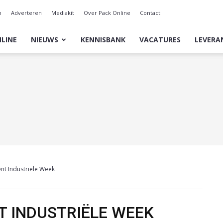
n
Adverteren
Mediakit
Over Pack Online
Contact
LINE
NIEUWS
KENNISBANK
VACATURES
LEVERA
nt Industriële Week
 INDUSTRIËLE WEEK