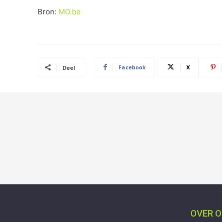
Bron:
MO.be
Facebook
X
Deel
OVER 