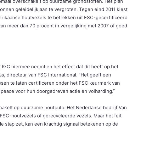
lemaal overschakelt op duurzame grondstoffen. Het plan
nnen geleidelijk aan te vergroten. Tegen eind 2011 kiest
erikaanse houtvezels te betrekken uit FSC-gecertificeerd
 van meer dan 70 procent in vergelijking met 2007 of goed
at K-C hiermee neemt en het effect dat dit heeft op het
, directeur van FSC International. “Het geeft een
ssen te laten certificeren onder het FSC keurmerk van
enpeace voor hun doorgedreven actie en volharding.”
schakelt op duurzame houtpulp. Het Nederlanse bedrijf Van
FSC-houtvezels of gerecycleerde vezels. Maar het feit
e stap zet, kan een krachtig signaal betekenen op de