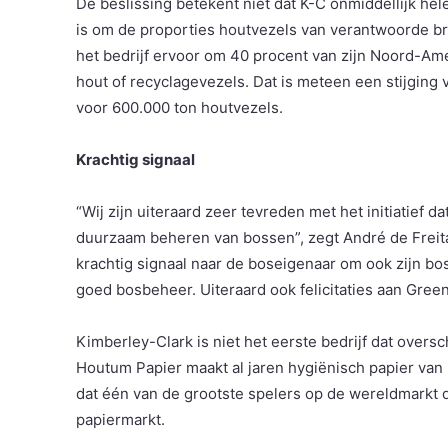
De beslissing betekent niet dat K-C onmiddellijk he
is om de proporties houtvezels van verantwoorde bro
het bedrijf ervoor om 40 procent van zijn Noord-Am
hout of recyclagevezels. Dat is meteen een stijging
voor 600.000 ton houtvezels.
Krachtig signaal
“Wij zijn uiteraard zeer tevreden met het initiatief d
duurzaam beheren van bossen”, zegt André de Freitas
krachtig signaal naar de boseigenaar om ook zijn bo
goed bosbeheer. Uiteraard ook felicitaties aan Gre
Kimberley-Clark is niet het eerste bedrijf dat over
Houtum Papier maakt al jaren hygiënisch papier van 
dat één van de grootste spelers op de wereldmarkt d
papiermarkt.