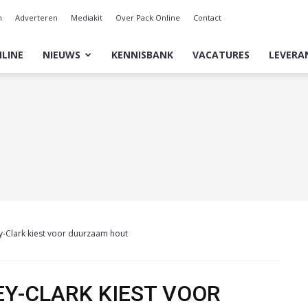
n
Adverteren
Mediakit
Over Pack Online
Contact
LINE
NIEUWS
KENNISBANK
VACATURES
LEVERA
y-Clark kiest voor duurzaam hout
EY-CLARK KIEST VOOR