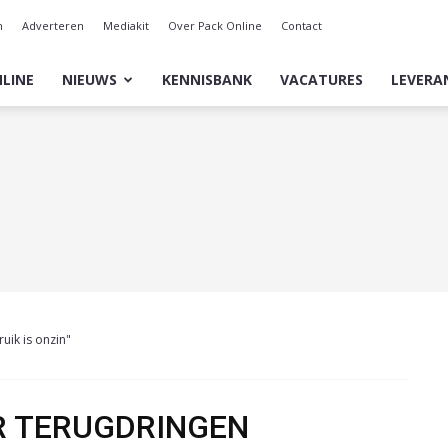
n
Adverteren
Mediakit
Over Pack Online
Contact
LINE
NIEUWS
KENNISBANK
VACATURES
LEVERA
uik is onzin"
R TERUGDRINGEN