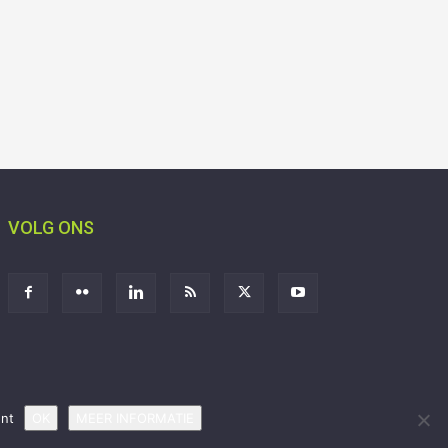
VOLG ONS
ent
OK
MEER INFORMATIE
Aanmelden
Adverteren
Privacy
Contact