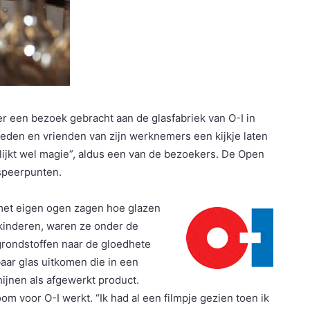
een bezoek gebracht aan de glasfabriek van O-I in
leden en vrienden van zijn werknemers een kijkje laten
lijkt wel magie”, aldus een van de bezoekers. De Open
 speerpunten.
 met eigen ogen zagen hoe glazen
kinderen, waren ze onder de
grondstoffen naar de gloedhete
aar glas uitkomen die in een
ijnen als afgewerkt product.
m voor O-I werkt. “Ik had al een filmpje gezien toen ik