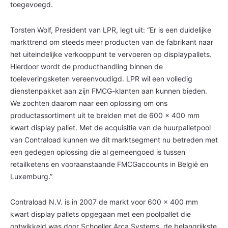
toegevoegd.
Torsten Wolf, President van LPR, legt uit: “Er is een duidelijke
markttrend om steeds meer producten van de fabrikant naar
het uiteindelijke verkooppunt te vervoeren op displaypallets.
Hierdoor wordt de producthandling binnen de
toeleveringsketen vereenvoudigd. LPR wil een volledig
dienstenpakket aan zijn FMCG-klanten aan kunnen bieden.
We zochten daarom naar een oplossing om ons
productassortiment uit te breiden met de 600 x 400 mm
kwart display pallet. Met de acquisitie van de huurpalletpool
van Contraload kunnen we dit marktsegment nu betreden met
een gedegen oplossing die al gemeengoed is tussen
retailketens en vooraanstaande FMCGaccounts in België en
Luxemburg.”
Contraload N.V. is in 2007 de markt voor 600 x 400 mm
kwart display pallets opgegaan met een poolpallet die
ontwikkeld was door Schoeller Arca Systems, de belangrijkste