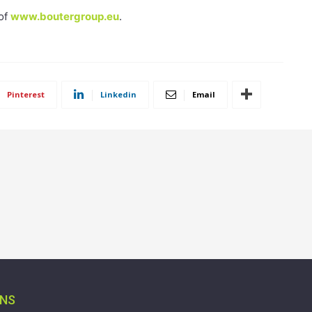
of
www.boutergroup.eu
.
Pinterest
Linkedin
Email
ONS