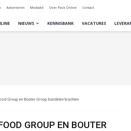
n
Adverteren
Mediakit
Over Pack Online
Contact
LINE
NIEUWS
KENNISBANK
VACATURES
LEVERA
Food Group en Bouter Group bundelen krachten
FOOD GROUP EN BOUTER