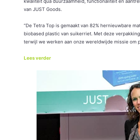
kwaliteit qua duurzaamheid, functionaliteit en aantr
van JUST Goods.
“De Tetra Top is gemaakt van 82% hernieuwbare mate
biobased plastic van suikerriet. Met deze verpakki
terwijl we werken aan onze wereldwijde missie om pl
Lees verder