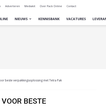
n
Adverteren
Mediakit
Over Pack Online
Contact
LINE
NIEUWS
KENNISBANK
VACATURES
LEVERA
voor beste verpakkingsoplossing met Tetra Pak
S VOOR BESTE