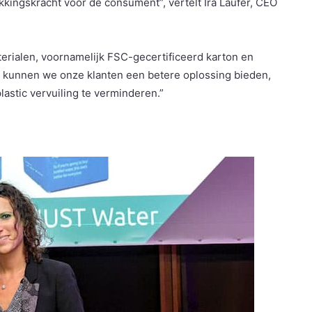
ekkingskracht voor de consument”, vertelt Ira Laufer, CEO
rialen, voornamelijk FSC-gecertificeerd karton en
ng kunnen we onze klanten een betere oplossing bieden,
astic vervuiling te verminderen.”