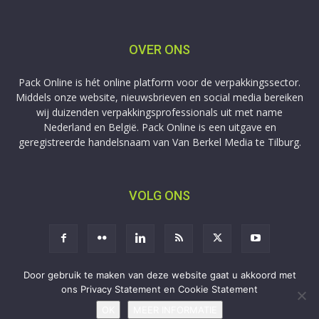
OVER ONS
Pack Online is hét online platform voor de verpakkingssector.
Middels onze website, nieuwsbrieven en social media bereiken
wij duizenden verpakkingsprofessionals uit met name
Nederland en België. Pack Online is een uitgave en
geregistreerde handelsnaam van Van Berkel Media te Tilburg.
VOLG ONS
Door gebruik te maken van deze website gaat u akkoord met
ons Privacy Statement en Cookie Statement
Aanmelden
Adverteren
Privacy
Contact
OK
MEER INFORMATIE
Copyright © 2009-2026 Van Berkel Media