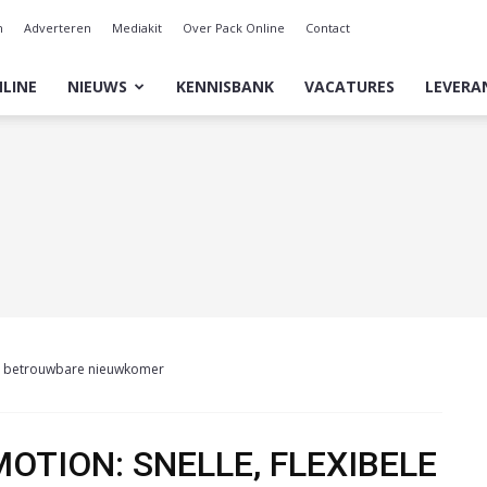
n
Adverteren
Mediakit
Over Pack Online
Contact
LINE
NIEUWS
KENNISBANK
VACATURES
LEVERA
 en betrouwbare nieuwkomer
OTION: SNELLE, FLEXIBELE