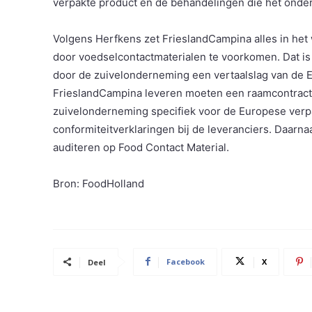
verpakte product en de behandelingen die het onder
Volgens Herfkens zet FrieslandCampina alles in het 
door voedselcontactmaterialen te voorkomen. Dat is i
door de zuivelonderneming een vertaalslag van de E
FrieslandCampina leveren moeten een raamcontract
zuivelonderneming specifiek voor de Europese ver
conformiteitverklaringen bij de leveranciers. Daarna
auditeren op Food Contact Material.
Bron: FoodHolland
Facebook
X
Deel