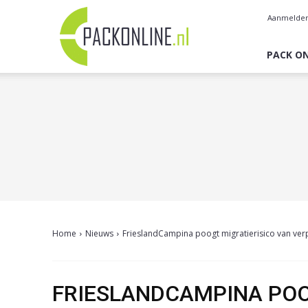
Pack
Aanmelde
Online
PACK ON
Home
Nieuws
FrieslandCampina poogt migratierisico van ver
FRIESLANDCAMPINA POO