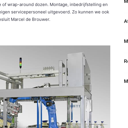
M
lie of wrap-around dozen. Montage, inbedrijfstelling en
eigen servicepersoneel uitgevoerd. Zo kunnen we ook
esluit Marcel de Brouwer.
A
M
R
M