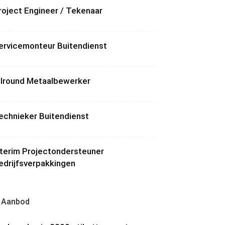
roject Engineer / Tekenaar
ervicemonteur Buitendienst
llround Metaalbewerker
echnieker Buitendienst
nterim Projectondersteuner
edrijfsverpakkingen
Aanbod