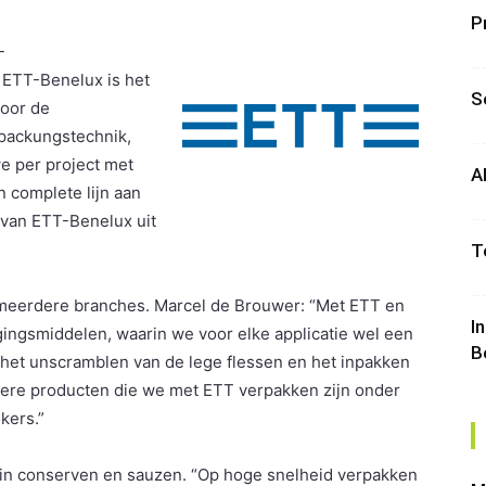
P
-
 ETT-Benelux is het
S
voor de
ackungstechnik,
e per project met
A
 complete lijn aan
 van ETT-Benelux uit
T
n meerdere branches. Marcel de Brouwer: “Met ETT en
I
igingsmiddelen, waarin we voor elke applicatie wel een
B
et unscramblen van de lege flessen en het inpakken
dere producten die we met ETT verpakken zijn onder
kers.”
f in conserven en sauzen. “Op hoge snelheid verpakken