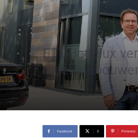
ETT-Benelux ve
machinebouwer
Facebook
X
Pinterest