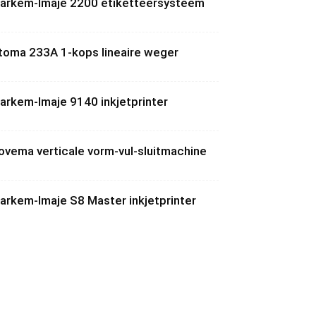
arkem-Imaje 2200 etiketteersysteem
toma 233A 1-kops lineaire weger
arkem-Imaje 9140 inkjetprinter
ovema verticale vorm-vul-sluitmachine
arkem-Imaje S8 Master inkjetprinter