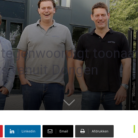
rtegenwoordigt toona
s vanuit Dongen
Linkedin
Email
Afdrukken