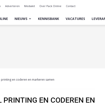
n
Adverteren
Mediakit
Over Pack Online
Contact
LINE
NIEUWS
KENNISBANK
VACATURES
LEVERA
l printing en coderen en markeren samen
 PRINTING EN CODEREN EN