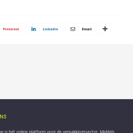
Pinterest
Linkedin
Email
ONS
ne is hét online platform voor de verpakkingssector. Middels