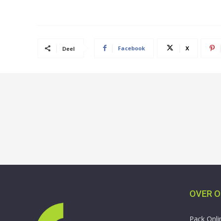
Facebook
X
Deel
OVER 
Pack Onli