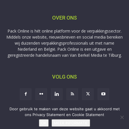
OVER ONS
Pack Online is hét online platform voor de verpakkingssector.
Middels onze website, nieuwsbrieven en social media bereiken
wij duizenden verpakkingsprofessionals uit met name
Nederland en België. Pack Online is een uitgave en
geregistreerde handelsnaam van Van Berkel Media te Tilburg.
VOLG ONS
Door gebruik te maken van deze website gaat u akkoord met
ons Privacy Statement en Cookie Statement
Aanmelden
Adverteren
Privacy
Contact
OK
MEER INFORMATIE
Copyright © 2009-2026 Van Berkel Media