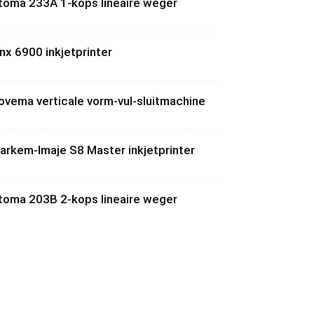
toma 233A 1-kops lineaire weger
inx 6900 inkjetprinter
ovema verticale vorm-vul-sluitmachine
arkem-Imaje S8 Master inkjetprinter
toma 203B 2-kops lineaire weger