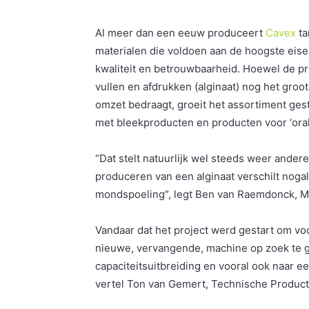
Al meer dan een eeuw produceert
Cavex
ta
materialen die voldoen aan de hoogste eise
kwaliteit en betrouwbaarheid. Hoewel de p
vullen en afdrukken (alginaat) nog het groo
omzet bedraagt, groeit het assortiment ge
met bleekproducten en producten voor ‘oral 
“Dat stelt natuurlijk wel steeds weer ander
produceren van een alginaat verschilt noga
mondspoeling”, legt Ben van Raemdonck, Man
Vandaar dat het project werd gestart om vo
nieuwe, vervangende, machine op zoek te g
capaciteitsuitbreiding en vooral ook naar e
vertel Ton van Gemert, Technische Producti