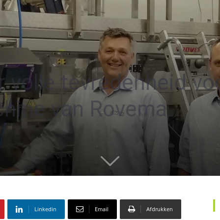
r volle tevredenheid vo
chine van Rovema
Linkedin
Email
Afdrukken