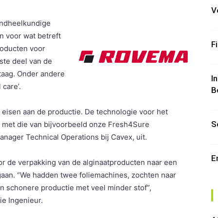
V
ndheelkundige
n voor wat betreft
F
roducten voor
tste deel van de
staag. Onder andere
I
care’.
B
e eisen aan de productie. De technologie voor het
S
l met die van bijvoorbeeld onze Fresh4Sure
ager Technical Operations bij Cavex, uit.
E
or de verpakking van de alginaatproducten naar een
aan. “We hadden twee foliemachines, zochten naar
en schonere productie met veel minder stof”,
e Ingenieur.