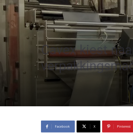
Cavex kiest naa
verpakkingsma
Facebook
X
Pinterest