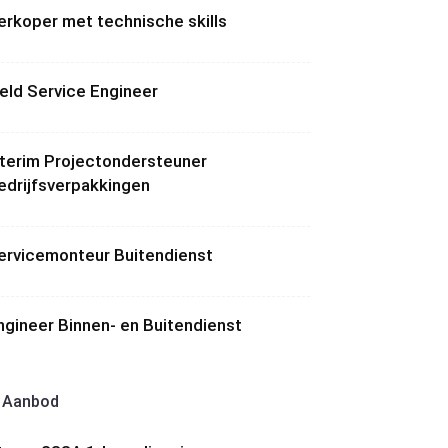
erkoper met technische skills
ield Service Engineer
nterim Projectondersteuner
edrijfsverpakkingen
ervicemonteur Buitendienst
ngineer Binnen- en Buitendienst
Aanbod