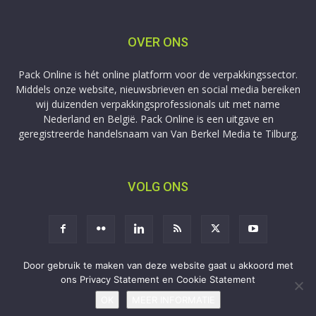
OVER ONS
Pack Online is hét online platform voor de verpakkingssector.
Middels onze website, nieuwsbrieven en social media bereiken
wij duizenden verpakkingsprofessionals uit met name
Nederland en België. Pack Online is een uitgave en
geregistreerde handelsnaam van Van Berkel Media te Tilburg.
VOLG ONS
Door gebruik te maken van deze website gaat u akkoord met
ons Privacy Statement en Cookie Statement
Aanmelden
Adverteren
Privacy
Contact
OK
MEER INFORMATIE
Copyright © 2009-2026 Van Berkel Media