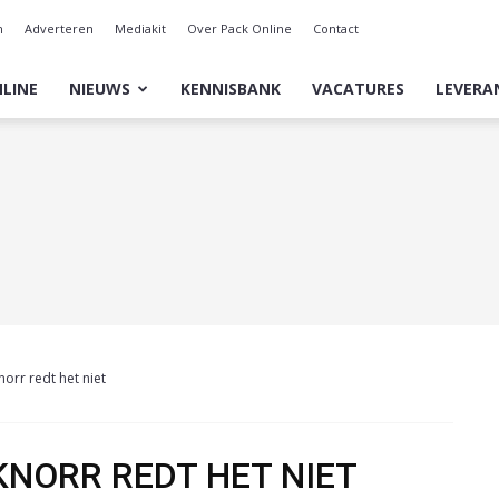
n
Adverteren
Mediakit
Over Pack Online
Contact
LINE
NIEUWS
KENNISBANK
VACATURES
LEVERA
norr redt het niet
KNORR REDT HET NIET