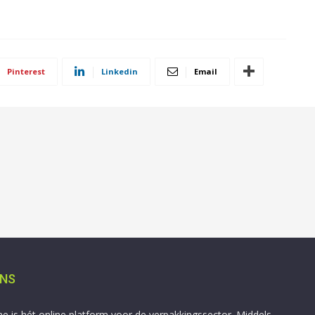
Pinterest
Linkedin
Email
ONS
ne is hét online platform voor de verpakkingssector. Middels