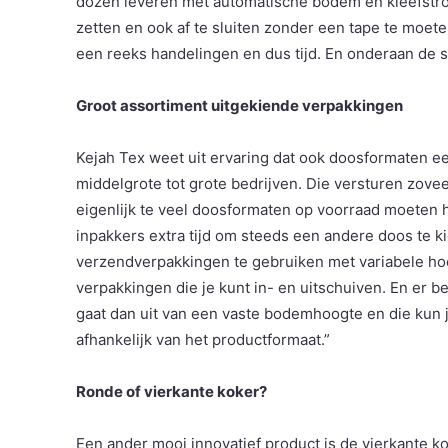
dozen leveren met automatische bodem en kleefstroo
zetten en ook af te sluiten zonder een tape te moete
een reeks handelingen en dus tijd. En onderaan de s
Groot assortiment uitgekiende verpakkingen
Kejah Tex weet uit ervaring dat ook doosformaten een
middelgrote tot grote bedrijven. Die versturen zove
eigenlijk te veel doosformaten op voorraad moeten h
inpakkers extra tijd om steeds een andere doos te 
verzendverpakkingen te gebruiken met variabele hoo
verpakkingen die je kunt in- en uitschuiven. En er 
gaat dan uit van een vaste bodemhoogte en die kun j
afhankelijk van het productformaat.”
Ronde of vierkante koker?
Een ander mooi innovatief product is de vierkante ko