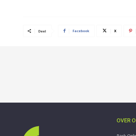
Facebook
X
Deel
OVER 
Pack Onli