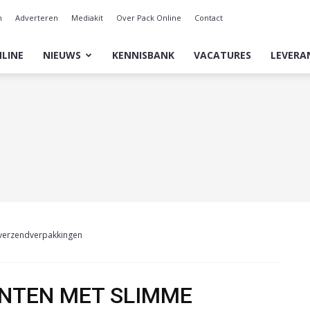
n
Adverteren
Mediakit
Over Pack Online
Contact
LINE
NIEUWS
KENNISBANK
VACATURES
LEVERA
 verzendverpakkingen
NTEN MET SLIMME