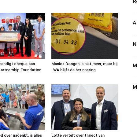
R
A
N
handigt cheque aan
Maniok Dongen is niet meer, maar bij
M
artnership Foundation
LWA blijft de herinnering
M
ed over nadenkt, is alles
Lotte vertelt over traject van