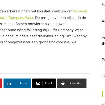
S
ewerkers binnen het logistiek centrum van
Moonen
Outfit Company Wear
. De partijen vinden elkaar in de
V
r milieu. Samen ontwierpen zij nieuwe
aar oude bedrijfskleding bij Outfit Company Wear
rvolgens, middels haar dienstverlening Circuwear by
I
 wordt omgezet naar een grondstof voor nieuwe
B
P
T
Linkedin
Email
Afdrukken