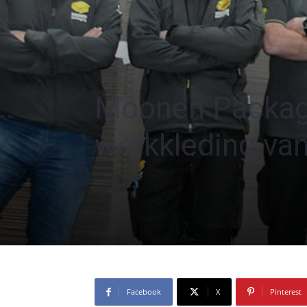
Moonen Packagin
werkkleding va
Facebook
X
Pinterest