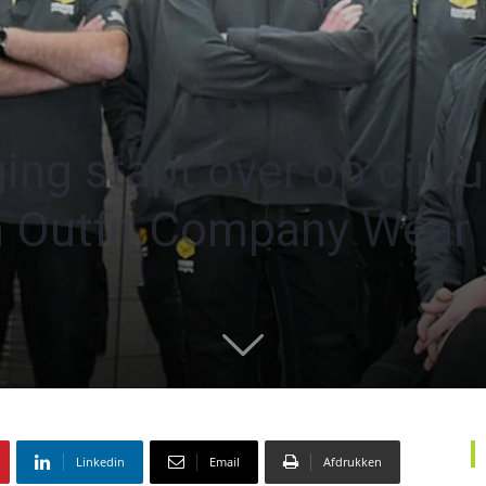
g stapt over op circul
n Outfit Company Wear
Linkedin
Email
Afdrukken