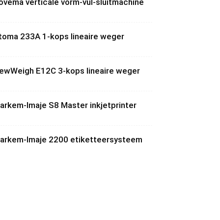
ovema verticale vorm-vul-sluitmachine
toma 233A 1-kops lineaire weger
ewWeigh E12C 3-kops lineaire weger
arkem-Imaje S8 Master inkjetprinter
arkem-Imaje 2200 etiketteersysteem