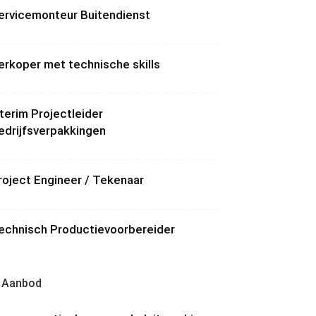
ervicemonteur Buitendienst
erkoper met technische skills
nterim Projectleider
edrijfsverpakkingen
roject Engineer / Tekenaar
echnisch Productievoorbereider
Aanbod