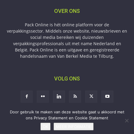
OVER ONS
Pack Online is hét online platform voor de
verpakkingssector. Middels onze website, nieuwsbrieven en
social media bereiken wij duizenden
verpakkingsprofessionals uit met name Nederland en
België. Pack Online is een uitgave en geregistreerde
handelsnaam van Van Berkel Media te Tilburg.
VOLG ONS
Door gebruik te maken van deze website gaat u akkoord met
ons Privacy Statement en Cookie Statement
Aanmelden
Adverteren
Privacy
Contact
OK
MEER INFORMATIE
Copyright © 2009-2026 Van Berkel Media