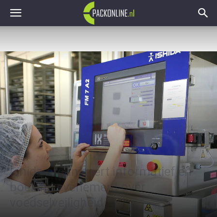
Ishida organiseert informatief en
boeiend evenement over
voedselveiligheid