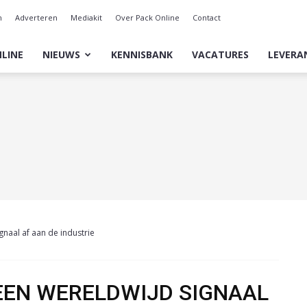
n
Adverteren
Mediakit
Over Pack Online
Contact
LINE
NIEUWS
KENNISBANK
VACATURES
LEVERA
gnaal af aan de industrie
 EEN WERELDWIJD SIGNAAL