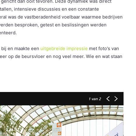
gericht dan ooit tevoren. Deze dynamiek was direct
allen, intensieve discussies en een constante
veral was de vastberadenheid voelbaar waarmee bedrijven
werden besproken, getest en beslissingen werden
enteerd.
r bij en maakte een
uitgebreide impressie
met foto's van
feer op de beursvloer en nog veel meer. Wie en wat staan
1
van 2