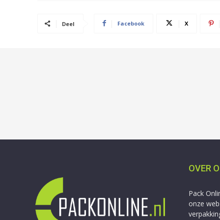
Facebook
X
Deel
OVER 
Pack Onli
onze webs
verpakkin