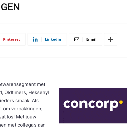
NGEN
Pinterest
Linkedin
Email
zoetwarensegment met
d, Oldtimers, Heksehyl
ieders smaak. Als
at om verpakkingen;
at los! Met jouw
men met collega’s aan