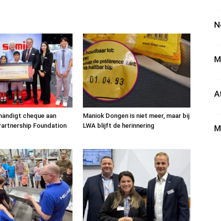
N
M
A
handigt cheque aan
Maniok Dongen is niet meer, maar bij
artnership Foundation
LWA blijft de herinnering
M