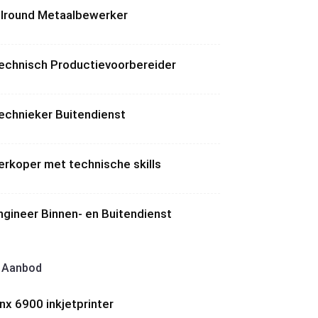
llround Metaalbewerker
echnisch Productievoorbereider
echnieker Buitendienst
erkoper met technische skills
ngineer Binnen- en Buitendienst
Aanbod
inx 6900 inkjetprinter