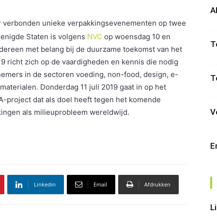
A
ar verbonden unieke verpakkingsevenementen op twee
enigde Staten is volgens
NVC
op woensdag 10 en
T
iedereen met belang bij de duurzame toekomst van het
9 richt zich op de vaardigheden en kennis die nodig
emers in de sectoren voeding, non-food, design, e-
T
terialen. Donderdag 11 juli 2019 gaat in op het
-project dat als doel heeft tegen het komende
V
ingen als milieuprobleem wereldwijd.
E
Linkedin
Email
Afdrukken
L