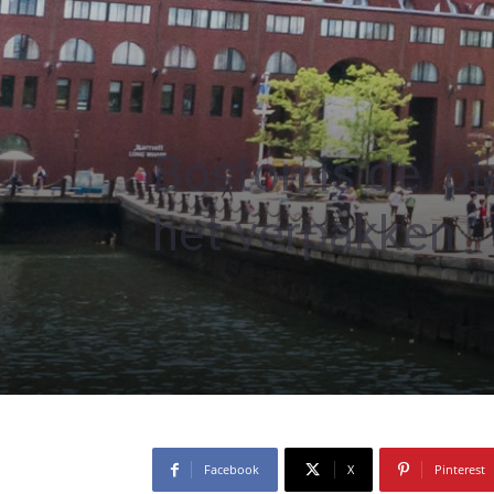
Boston is de ‘p
het verpakken
Facebook
X
Pinterest