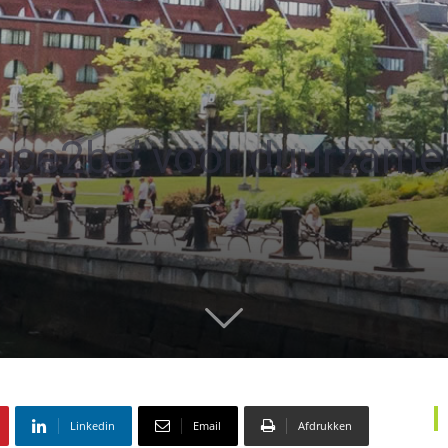
lace2be’ voor duurzam
Linkedin
Email
Afdrukken