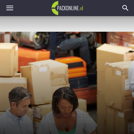
Black Friday geeft startschot voor
piekperiode pakketbezorgers